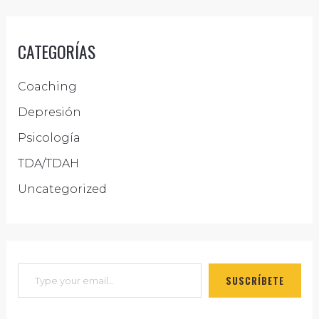
a
r
CATEGORÍAS
c
h
Coaching
f
Depresión
o
Psicología
r
TDA/TDAH
:
Uncategorized
SUSCRÍBETE